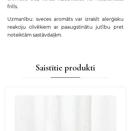
frills.
Uzmanību: sveces aromāts var izraisīt alerģisku
reakciju cilvēkiem ar paaugstinātu jutību pret
noteiktām sastāvdaļām.
Saistītie produkti
Šim
produktam
ir
vairāki
varianti.