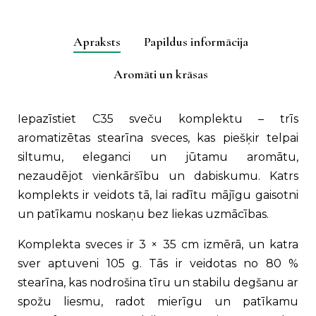
aromātu
izvēle
Apraksts
Papildus informācija
(C35)
quantity
Aromāti un krāsas
Iepazīstiet C35 sveču komplektu – trīs
aromatizētas stearīna sveces, kas piešķir telpai
siltumu, eleganci un jūtamu aromātu,
nezaudējot vienkāršību un dabiskumu. Katrs
komplekts ir veidots tā, lai radītu mājīgu gaisotni
un patīkamu noskaņu bez liekas uzmācības.
Komplekta sveces ir 3 × 35 cm izmērā, un katra
sver aptuveni 105 g. Tās ir veidotas no 80 %
stearīna, kas nodrošina tīru un stabilu degšanu ar
spožu liesmu, radot mierīgu un patīkamu