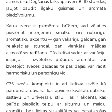
atmosfēru. Degšanas laiks aptuveni 8–10 stundas,
ļaujot baudīt ilgāku gaismas un aromāta
piedzīvojumu.
Katra svece ir piemērota brīžiem, kad vēlaties
pievienot interjeram smalku un noturīgu
aromātisku akcentu — gan vakariņu galdam, gan
relaksācijas stundai, gan vienkārši mājīgas
atmosfēras radīšanai. Tās lieliski sader ar variāciju
iespēju — izvēloties dažādus aromātus vai
izvietojot sveces dažādās telpas daļās, var radīt
harmonisku un personīgu vidi.
C35 sveču komplekts ir arī lieliska izvēle kā
pārdomāta dāvana, kas apvieno kvalitāti, dabisku
sastāvu un universālu stilu. Tas ir akcents, kas
palīdz piepildīt telpu ar siltumu un maigu
aromātu bez liekas vizualitātes vai nesaturošas