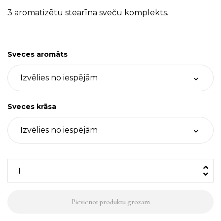
3 aromatizētu stearīna sveču komplekts.
Sveces aromāts
Sveces krāsa
3
stearīna
sveces,
Pievienot produktu grozam
krāsu
&