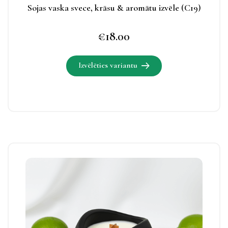
Sojas vaska svece, krāsu & aromātu izvēle (C19)
€
18.00
Izvēlēties variantu
Šim
produktam
ir
vairāki
varianti.
Izvēles
Šim
iespējas
produktam
apskatāmas
ir
produkta
vairāki
lapā.
varianti.