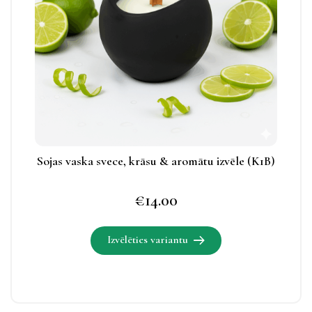
Izvēles
iespējas
apskatāmas
produkta
lapā.
Sojas vaska svece, krāsu & aromātu izvēle (K1B)
€
14.00
Izvēlēties variantu
Šim
produktam