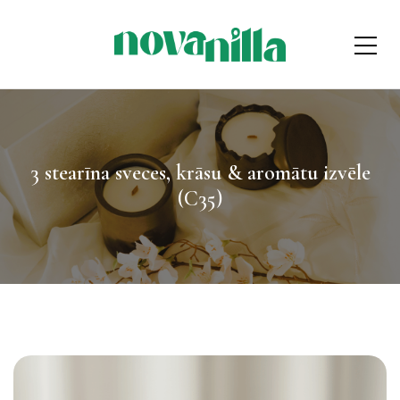
3 stearīna sveces, krāsu & aromātu izvēle
(C35)