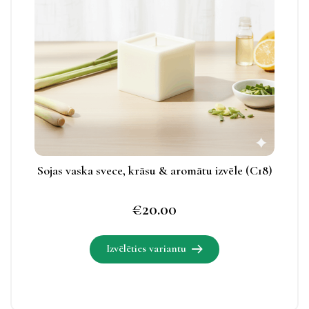
Izvēles
iespējas
apskatāmas
produkta
lapā.
Sojas vaska svece, krāsu & aromātu izvēle (C18)
€
20.00
Izvēlēties variantu
Šim
produktam