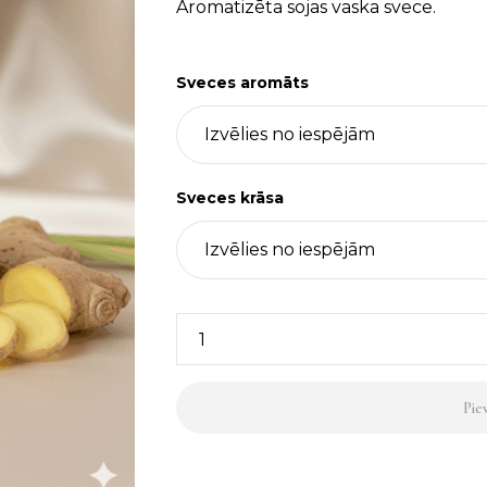
Aromatizēta sojas vaska svece.
Sveces aromāts
Sveces krāsa
Sojas
vaska
svece,
Pie
krāsu
&
aromātu