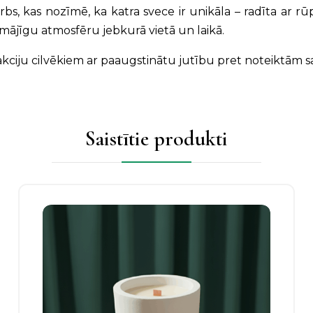
arbs, kas nozīmē, ka katra svece ir unikāla – radīta ar
 mājīgu atmosfēru jebkurā vietā un laikā.
akciju cilvēkiem ar paaugstinātu jutību pret noteiktām 
Saistītie produkti
Šim
produktam
ir
vairāki
varianti.
Izvēles