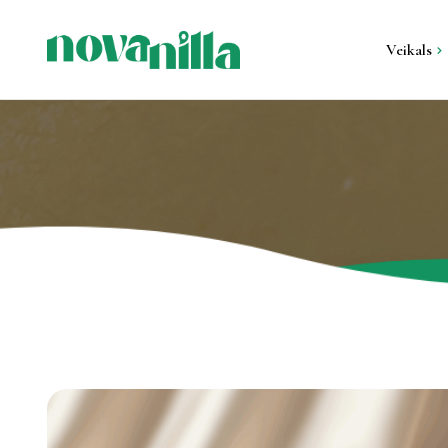
Veikals
Visi produkti
Sveces metāla kon
Sveces ģipša kont
Stāvsveces un gal
sveces
Svečturi un sveču 