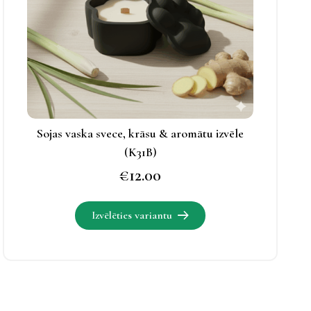
iespējas
apskatāmas
produkta
lapā.
Sojas vaska svece, krāsu & aromātu izvēle
(K31B)
€
12.00
Šim
Izvēlēties variantu
produktam
ir
vairāki
varianti.
Izvēles