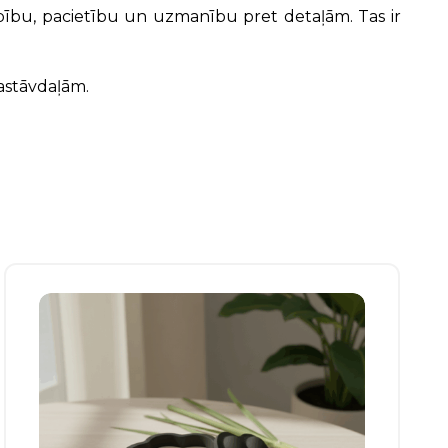
 rūpību, pacietību un uzmanību pret detaļām. Tas ir
sastāvdaļām.
Šim
produktam
ir
vairāki
varianti.
Izvēles