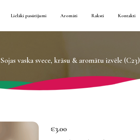
Lielāki pasūtījumi
Aromāti
Raksti
Kontakti
teineros
Sojas vaska svece, krāsu & aromātu izvēle (C23)
eineros
da
trauki
€
3.00