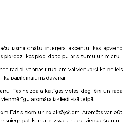
taču izsmalcinātu interjera akcentu, kas apvieno
as pieredzi, kas piepilda telpu ar siltumu un mieru.
itācijai, vannas rituāliem vai vienkārši kā neliels
an kā papildinājums dāvanai.
nu. Tas neizdala kaitīgas vielas, deg lēni un rada
vienmērīgu aromāta izkliedi visā telpā.
šiem līdz siltiem un relaksējošiem. Aromāts var būt
vece sniegs patīkamu līdzsvaru starp vienkāršību un