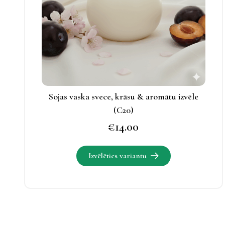
iespējas
apskatāmas
produkta
lapā.
Sojas vaska svece, krāsu & aromātu izvēle
(C20)
€
14.00
Šim
Izvēlēties variantu
produktam
ir
vairāki
varianti.
Izvēles