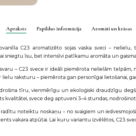
izvēle
(C23)
quantity
Apraksts
Papildus informācija
Aromāti un krāsas
anilla C23 aromatizēto sojas vaska sveci – nelielu, 
, lai sniegtu īsu, bet intensīvi patīkamu aromāta un gaism
ru – C23 svece ir ideāli piemērota nelielām telpām, med
r lielu raksturu – piemērota gan personīgai lietošanai, g
odrošina tīru, vienmērīgu un ekoloģiski draudzīgu degša
s kvalitātei, svece deg aptuveni 3–4 stundas, nodrošinot 
lai radītu noteiktu noskaņu – no svaigiem un iedvesmojo
cents vakara atpūtai. Lai kuru variantu izvēlētos, C23 s