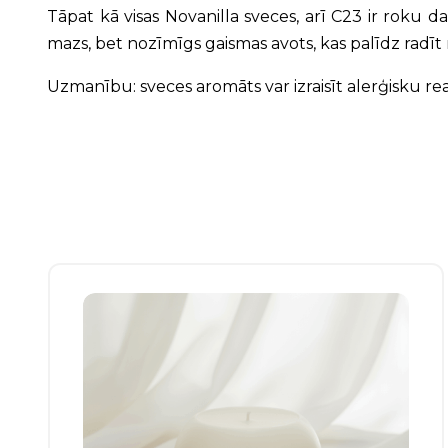
Tāpat kā visas Novanilla sveces, arī C23 ir roku d
mazs, bet nozīmīgs gaismas avots, kas palīdz radīt
Uzmanību: sveces aromāts var izraisīt alerģisku re
Šim
produktam
ir
vairāki
varianti.
Izvēles