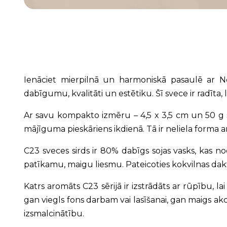
Ienāciet mierpilnā un harmoniskā pasaulē ar Nov
dabīgumu, kvalitāti un estētiku. Šī svece ir radīta
Ar savu kompakto izmēru – 4,5 x 3,5 cm un 50 g sva
mājīguma pieskāriens ikdienā. Tā ir neliela forma a
C23 sveces sirds ir 80% dabīgs sojas vasks, kas n
patīkamu, maigu liesmu. Pateicoties kokvilnas dakt
Katrs aromāts C23 sērijā ir izstrādāts ar rūpību, 
gan viegls fons darbam vai lasīšanai, gan maigs ak
izsmalcinātību.