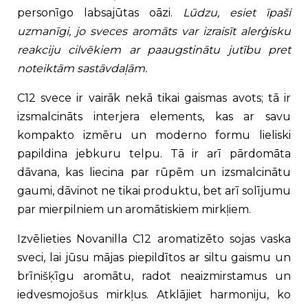
personīgo labsajūtas oāzi.
Lūdzu, esiet īpaši
uzmanīgi, jo sveces aromāts var izraisīt alerģisku
reakciju cilvēkiem ar paaugstinātu jutību pret
noteiktām sastāvdaļām.
C12 svece ir vairāk nekā tikai gaismas avots; tā ir
izsmalcināts interjera elements, kas ar savu
kompakto izmēru un moderno formu lieliski
papildina jebkuru telpu. Tā ir arī pārdomāta
dāvana, kas liecina par rūpēm un izsmalcinātu
gaumi, dāvinot ne tikai produktu, bet arī solījumu
par mierpilniem un aromātiskiem mirkļiem.
Izvēlieties Novanilla C12 aromatizēto sojas vaska
sveci, lai jūsu mājas piepildītos ar siltu gaismu un
brīnišķīgu aromātu, radot neaizmirstamus un
iedvesmojošus mirkļus. Atklājiet harmoniju, ko