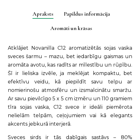
aromātu
izvēle
Apraksts
Papildus informācija
(C12)
quantity
Aromāti un krāsas
Atklājiet Novanilla C12 aromatizētās sojas vaska
sveces šarmu – mazu, bet iedarbīgu gaismas un
aromāta avotu, kas radīts ar mīlestību un rūpību.
Šī ir lieliska izvēle, ja meklējat kompaktu, bet
efektīvu veidu, kā piepildīt savu telpu ar
nomierinošu atmosfēru un izsmalcinātu smaržu.
Ar savu pievilcīgo 5 x 5 cm izmēru un 110 gramiem
tīra sojas vaska, C12 svece ir ideāli piemērota
nelielām telpām, ceļojumiem vai kā elegants
akcents jebkurā interjerā.
Sveces sirds ir tās dabīgais sastāvs – 80%