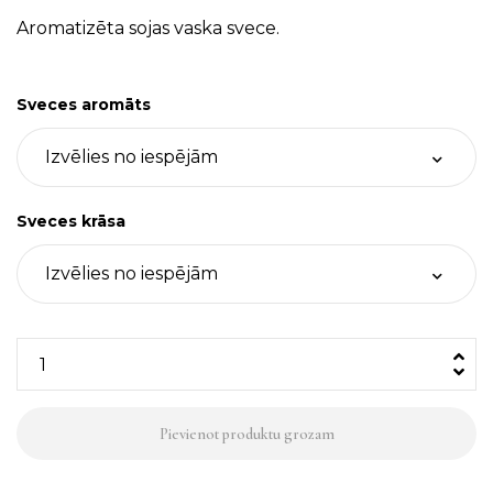
Aromatizēta sojas vaska svece.
Sveces aromāts
Sveces krāsa
Sojas
vaska
svece,
Pievienot produktu grozam
krāsu
&