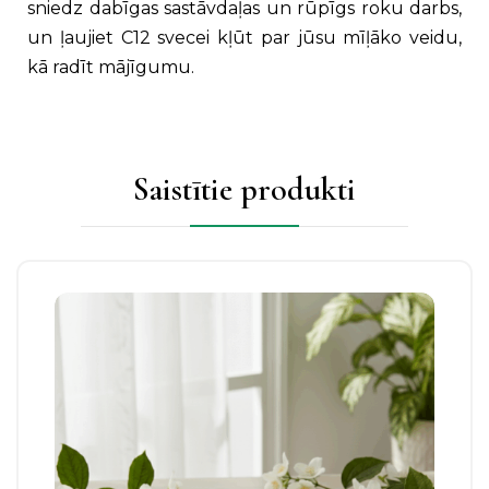
sniedz dabīgas sastāvdaļas un rūpīgs roku darbs,
un ļaujiet C12 svecei kļūt par jūsu mīļāko veidu,
kā radīt mājīgumu.
Saistītie produkti
Šim
produktam
ir
vairāki
varianti.
Izvēles
iespējas