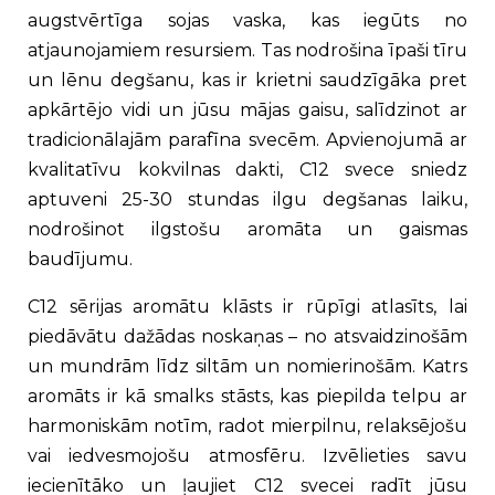
augstvērtīga sojas vaska, kas iegūts no
atjaunojamiem resursiem. Tas nodrošina īpaši tīru
un lēnu degšanu, kas ir krietni saudzīgāka pret
apkārtējo vidi un jūsu mājas gaisu, salīdzinot ar
tradicionālajām parafīna svecēm. Apvienojumā ar
kvalitatīvu kokvilnas dakti, C12 svece sniedz
aptuveni 25-30 stundas ilgu degšanas laiku,
nodrošinot ilgstošu aromāta un gaismas
baudījumu.
C12 sērijas aromātu klāsts ir rūpīgi atlasīts, lai
piedāvātu dažādas noskaņas – no atsvaidzinošām
un mundrām līdz siltām un nomierinošām. Katrs
aromāts ir kā smalks stāsts, kas piepilda telpu ar
harmoniskām notīm, radot mierpilnu, relaksējošu
vai iedvesmojošu atmosfēru. Izvēlieties savu
iecienītāko un ļaujiet C12 svecei radīt jūsu