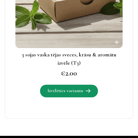
apskatāmas
produkta
lapā.
3 sojas vaska tējas sveces, krāsu & aromātu
izvēle (T3)
€
2.00
Izvēlēties variantu
Šim
produktam
ir
vairāki