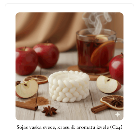
varianti.
Izvēles
Šim
iespējas
produktam
apskatāmas
ir
produkta
vairāki
lapā.
varianti.
Izvēles
iespējas
apskatāmas
produkta
lapā.
Sojas vaska svece, krāsu & aromātu izvēle (C24)