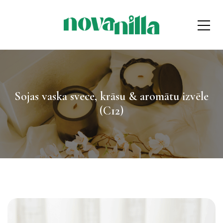
Sojas vaska svece, krāsu & aromātu izvēle
(C12)