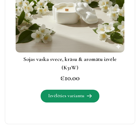
apskatāmas
produkta
lapā.
Sojas vaska svece, krāsu & aromātu izvēle
(K31W)
€
10.00
Izvēlēties variantu
Šim
produktam
ir
vairāki