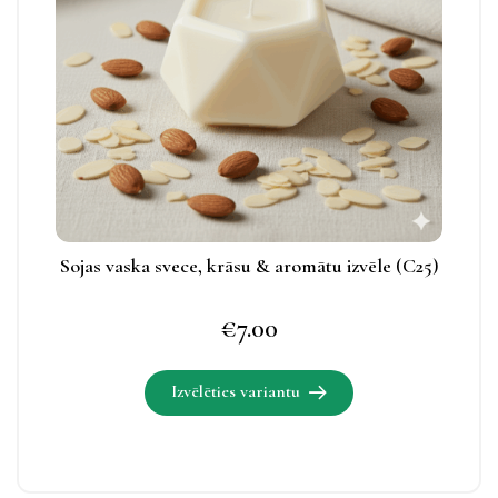
Izvēles
iespējas
apskatāmas
produkta
lapā.
Sojas vaska svece, krāsu & aromātu izvēle (C25)
€
7.00
Izvēlēties variantu
Šim
produktam