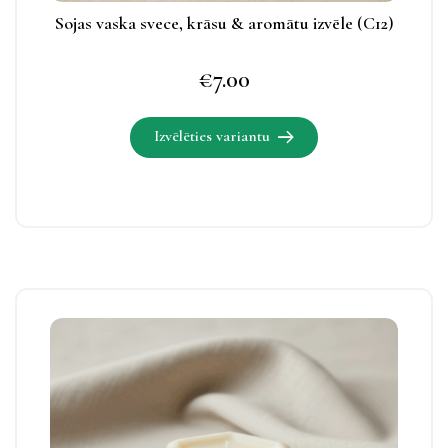
Sojas vaska svece, krāsu & aromātu izvēle (C12)
€
7.00
Izvēlēties variantu
Šim
produktam
ir
vairāki
varianti.
Izvēles
Šim
iespējas
produktam
apskatāmas
ir
produkta
vairāki
lapā.
varianti.