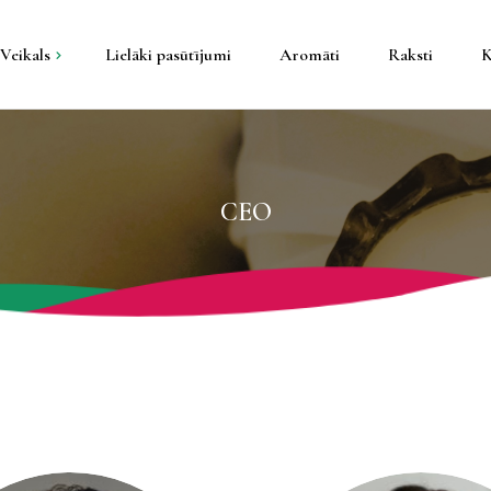
Veikals
Lielāki pasūtījumi
Aromāti
Raksti
K
kti
tāla konteineros
CEO
pša konteineros
s un galda
un sveču trauki