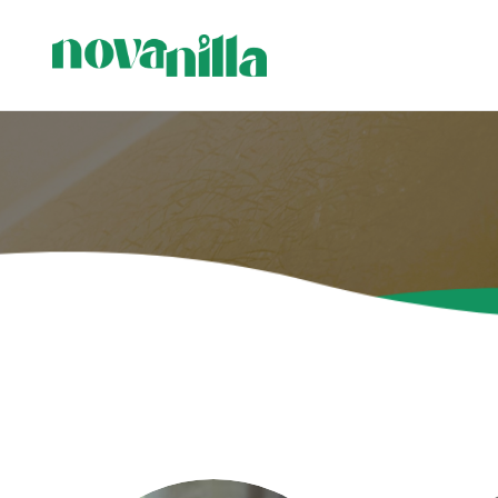
Visi produ
Sveces me
Sveces ģi
Stāvsvece
sveces
Svečturi 