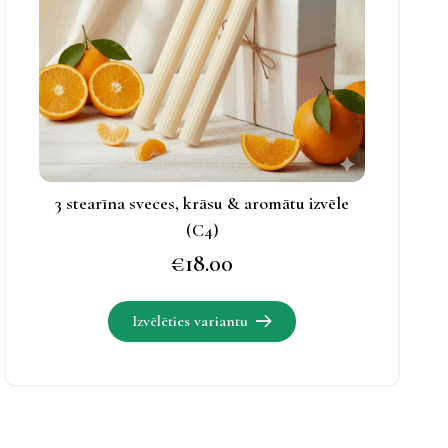
Izvēles
iespējas
apskatāmas
produkta
lapā.
3 stearīna sveces, krāsu & aromātu izvēle
(C4)
€
18.00
Šim
Izvēlēties variantu
produktam
ir
vairāki
varianti.
Izvēles