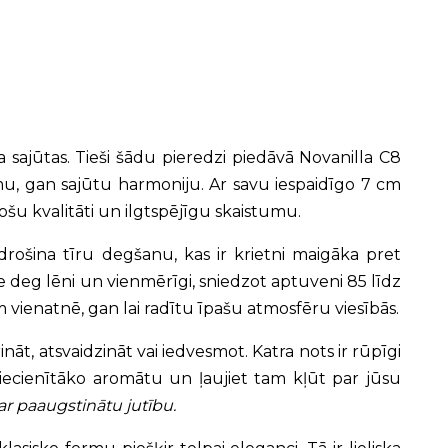
a sajūtas. Tieši šādu pieredzi piedāvā Novanilla C8
umu, gan sajūtu harmoniju. Ar savu iespaidīgo 7 cm
šu kvalitāti un ilgtspējīgu skaistumu.
drošina tīru degšanu, kas ir krietni maigāka pret
ce deg lēni un vienmērīgi, sniedzot aptuveni 85 līdz
vienatnē, gan lai radītu īpašu atmosfēru viesībās.
nāt, atsvaidzināt vai iedvesmot. Katra nots ir rūpīgi
u iecienītāko aromātu un ļaujiet tam kļūt par jūsu
 ar paaugstinātu jutību.