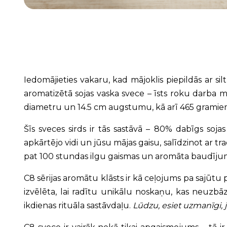
Iedomājieties vakaru, kad mājoklis piepildās ar si
aromatizētā sojas vaska svece – īsts roku darba m
diametru un 14.5 cm augstumu, kā arī 465 gramiem t
Šīs sveces sirds ir tās sastāvā – 80% dabīgs soj
apkārtējo vidi un jūsu mājas gaisu, salīdzinot ar t
pat 100 stundas ilgu gaismas un aromāta baudījumu
C8 sērijas aromātu klāsts ir kā ceļojums pa sajūtu p
izvēlēta, lai radītu unikālu noskaņu, kas neuzbāz
ikdienas rituāla sastāvdaļu.
Lūdzu, esiet uzmanīgi, j