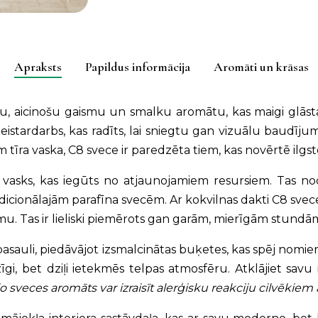
izvēle
(C8)
quantity
Apraksts
Papildus informācija
Aromāti un krāsas
ltu, aicinošu gaismu un smalku aromātu, kas maigi glāst
eistardarbs, kas radīts, lai sniegtu gan vizuālu baudīj
īra vaska, C8 svece ir paredzēta tiem, kas novērtē ilgsto
as vasks, kas iegūts no atjaunojamiem resursiem. Tas no
radicionālajām parafīna svecēm. Ar kokvilnas dakti C8 sve
. Tas ir lieliski piemērots gan garām, mierīgām stundām 
asauli, piedāvājot izsmalcinātas buķetes, kas spēj nomieri
īgi, bet dziļi ietekmēs telpas atmosfēru. Atklājiet sav
o sveces aromāts var izraisīt alerģisku reakciju cilvēkiem