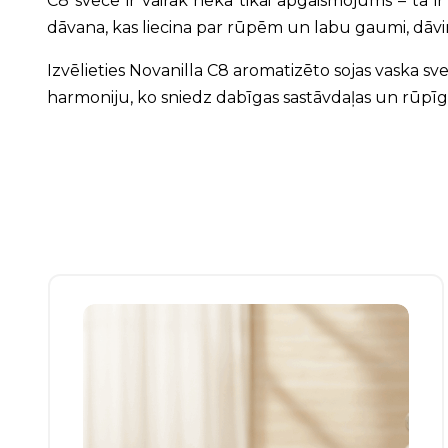
C8 svece ir vairāk nekā tikai apgaismojums – tā ir 
dāvana, kas liecina par rūpēm un labu gaumi, dāvi
Izvēlieties Novanilla C8 aromatizēto sojas vaska sv
harmoniju, ko sniedz dabīgas sastāvdaļas un rūpīgs 
Šim
produktam
ir
vairāki
varianti.