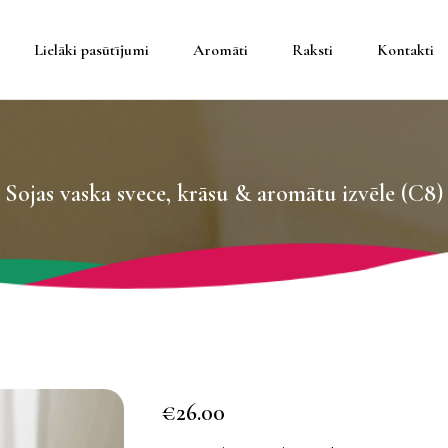
Lielāki pasūtījumi
Aromāti
Raksti
Kontakti
teineros
Sojas vaska svece, krāsu & aromātu izvēle (C8)
eineros
da
trauki
€
26.00