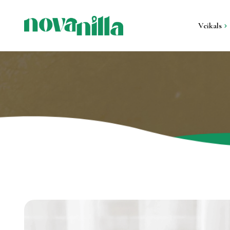
Veikals
Visi produkti
Sveces metāla kon
Sveces ģipša kont
Stāvsveces un gal
sveces
Svečturi un sveču 