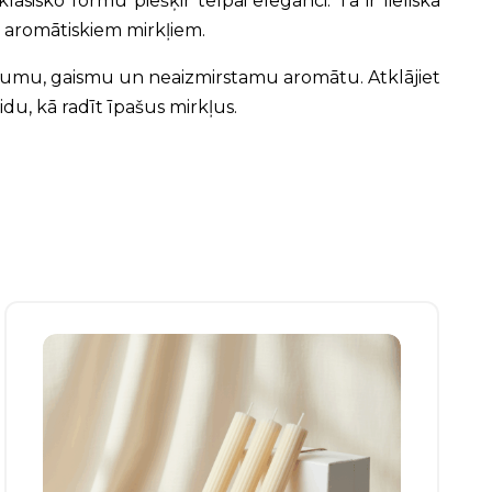
asisko formu piešķir telpai eleganci. Tā ir lieliska
n aromātiskiem mirkļiem.
 siltumu, gaismu un neaizmirstamu aromātu. Atklājiet
du, kā radīt īpašus mirkļus.
Šim
produktam
ir
vairāki
varianti.