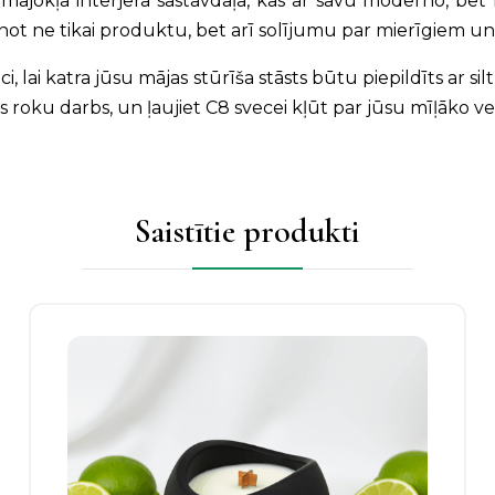
mājokļa interjera sastāvdaļa, kas ar savu moderno, bet kl
not ne tikai produktu, bet arī solījumu par mierīgiem u
eci, lai katra jūsu mājas stūrīša stāsts būtu piepildīts ar
roku darbs, un ļaujiet C8 svecei kļūt par jūsu mīļāko vei
Saistītie produkti
Šim
produktam
ir
vairāki
varianti.