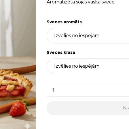
Aromatizēta sojas vaska svece
Sveces aromāts
Sveces krāsa
Sojas
vaska
svece,
Pie
krāsu
&
aromātu