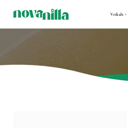
Veikals
Visi produkti
Sveces metāla kon
Sveces ģipša kont
Stāvsveces un gal
sveces
Svečturi un sveču 