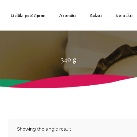
Lielāki pasūtījumi
Aromāti
Raksti
Kontakti
teineros
340 g
eineros
da
trauki
Showing the single result