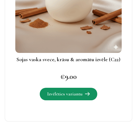
iespējas
apskatāmas
produkta
lapā.
Sojas vaska svece, krāsu & aromātu izvēle (C22)
€
9.00
Izvēlēties variantu
Šim
produktam
ir
vairāki