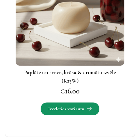
Izvēles
iespējas
apskatāmas
produkta
lapā.
Paplāte un svece, krāsu & aromātu izvēle
(K23W)
€
16.00
Izvēlēties variantu
Šim
produktam