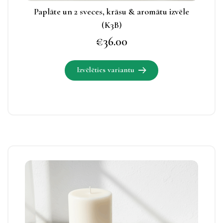
Paplāte un 2 sveces, krāsu & aromātu izvēle
(K3B)
€
36.00
Izvēlēties variantu
Šim
produktam
ir
vairāki
varianti.
Izvēles
Šim
iespējas
produktam
apskatāmas
ir
produkta
vairāki
lapā.
varianti.