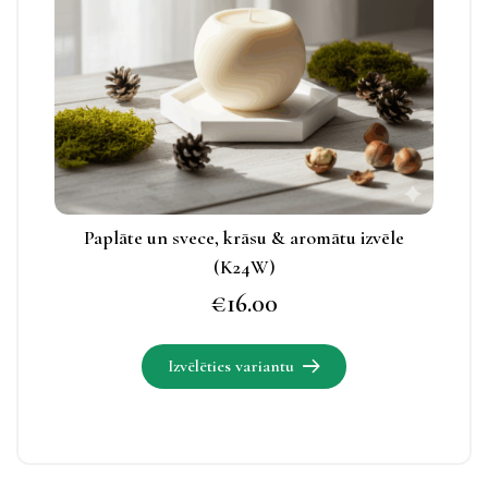
iespējas
apskatāmas
produkta
lapā.
Paplāte un svece, krāsu & aromātu izvēle
(K24W)
€
16.00
Izvēlēties variantu
Šim
produktam