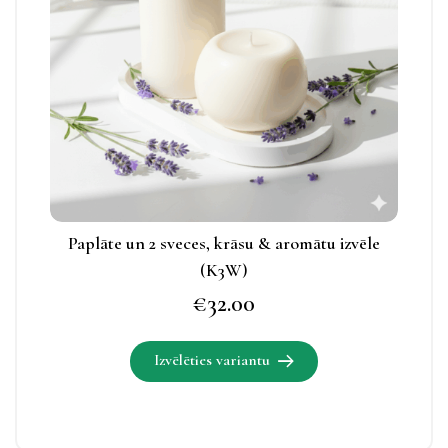
Izvēles
iespējas
apskatāmas
produkta
lapā.
Paplāte un 2 sveces, krāsu & aromātu izvēle
(K3W)
€
32.00
Izvēlēties variantu
Šim
produktam