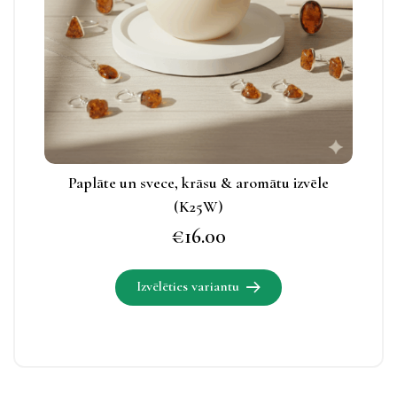
iespējas
apskatāmas
produkta
lapā.
Paplāte un svece, krāsu & aromātu izvēle
(K25W)
€
16.00
Izvēlēties variantu
Šim
produktam
ir