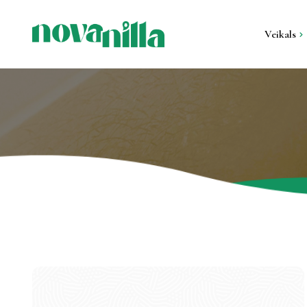
Veikals
Visi produkti
Sveces metāla kon
Sveces ģipša kont
Stāvsveces un gal
sveces
Svečturi un sveču 