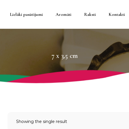
Lielāki pasūtījumi
Aromāti
Raksti
Kontakti
teineros
7 x 3,5 cm
eineros
da
trauki
Showing the single result