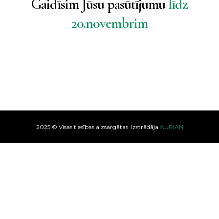
Gaidīsim Jūsu pasūtījumu
līdz
20.novembrim
2025 © Visas tiesības aizsargātas. Izstrādāja
AURIAN