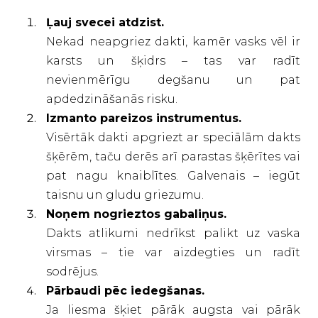
Ļauj svecei atdzist.
Nekad neapgriez dakti, kamēr vasks vēl ir
karsts un šķidrs – tas var radīt
nevienmērīgu degšanu un pat
apdedzināšanās risku.
Izmanto pareizos instrumentus.
Visērtāk dakti apgriezt ar speciālām dakts
šķērēm, taču derēs arī parastas šķērītes vai
pat nagu knaiblītes. Galvenais – iegūt
taisnu un gludu griezumu.
Noņem nogrieztos gabaliņus.
Dakts atlikumi nedrīkst palikt uz vaska
virsmas – tie var aizdegties un radīt
sodrējus.
Pārbaudi pēc iedegšanas.
Ja liesma šķiet pārāk augsta vai pārāk