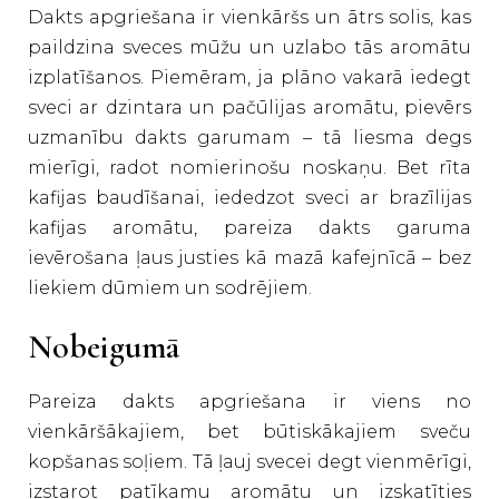
Dakts apgriešana ir vienkāršs un ātrs solis, kas
paildzina sveces mūžu un uzlabo tās aromātu
izplatīšanos. Piemēram, ja plāno vakarā iedegt
sveci ar dzintara un pačūlijas aromātu, pievērs
uzmanību dakts garumam – tā liesma degs
mierīgi, radot nomierinošu noskaņu. Bet rīta
kafijas baudīšanai, iededzot sveci ar brazīlijas
kafijas aromātu, pareiza dakts garuma
ievērošana ļaus justies kā mazā kafejnīcā – bez
liekiem dūmiem un sodrējiem.
Nobeigumā
Pareiza dakts apgriešana ir viens no
vienkāršākajiem, bet būtiskākajiem sveču
kopšanas soļiem. Tā ļauj svecei degt vienmērīgi,
izstarot patīkamu aromātu un izskatīties