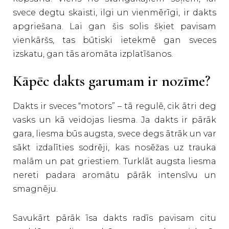
svece degtu skaisti, ilgi un vienmērīgi, ir dakts
apgriešana. Lai gan šis solis šķiet pavisam
vienkāršs, tas būtiski ietekmē gan sveces
izskatu, gan tās aromāta izplatīšanos.
Kāpēc dakts garumam ir nozīme?
Dakts ir sveces “motors” – tā regulē, cik ātri deg
vasks un kā veidojas liesma. Ja dakts ir pārāk
gara, liesma būs augsta, svece degs ātrāk un var
sākt izdalīties sodrēji, kas nosēžas uz trauka
malām un pat griestiem. Turklāt augsta liesma
nereti padara aromātu pārāk intensīvu un
smagnēju.
Savukārt pārāk īsa dakts radīs pavisam citu