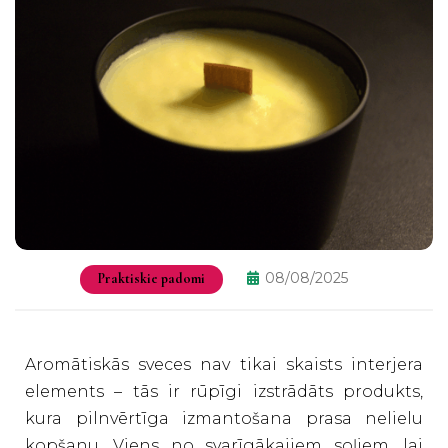
08/08/2025
Praktiskie padomi
Aromātiskās sveces nav tikai skaists interjera
elements – tās ir rūpīgi izstrādāts produkts,
kura pilnvērtīga izmantošana prasa nelielu
kopšanu. Viens no svarīgākajiem soļiem, lai