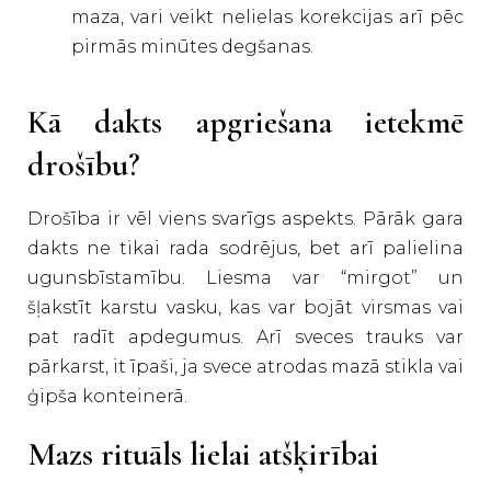
maza, vari veikt nelielas korekcijas arī pēc
pirmās minūtes degšanas.
Kā dakts apgriešana ietekmē
drošību?
Drošība ir vēl viens svarīgs aspekts. Pārāk gara
dakts ne tikai rada sodrējus, bet arī palielina
ugunsbīstamību. Liesma var “mirgot” un
šļakstīt karstu vasku, kas var bojāt virsmas vai
pat radīt apdegumus. Arī sveces trauks var
pārkarst, it īpaši, ja svece atrodas mazā stikla vai
ģipša konteinerā.
Mazs rituāls lielai atšķirībai