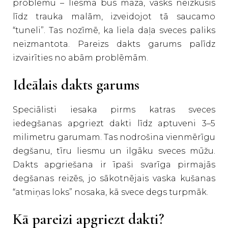
problēmu – liesma būs maza, vasks neizkusīs
līdz trauka malām, izveidojot tā saucamo
“tuneli”. Tas nozīmē, ka liela daļa sveces paliks
neizmantota. Pareizs dakts garums palīdz
izvairīties no abām problēmām.
Ideālais dakts garums
Speciālisti iesaka pirms katras sveces
iedegšanas apgriezt dakti līdz aptuveni 3–5
milimetru garumam. Tas nodrošina vienmērīgu
degšanu, tīru liesmu un ilgāku sveces mūžu.
Dakts apgriešana ir īpaši svarīga pirmajās
degšanas reizēs, jo sākotnējais vaska kušanas
“atmiņas loks” nosaka, kā svece degs turpmāk.
Kā pareizi apgriezt dakti?