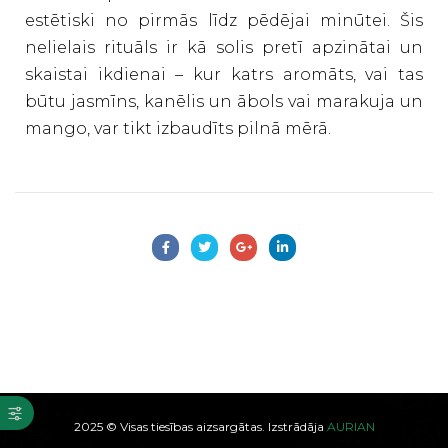
estētiski no pirmās līdz pēdējai minūtei. Šis
nelielais rituāls ir kā solis pretī apzinātai un
skaistai ikdienai – kur katrs aromāts, vai tas
būtu jasmīns, kanēlis un ābols vai marakuja un
mango, var tikt izbaudīts pilnā mērā.
2025 © Visas tiesības aizsargātas. Izstrādāja
AURIAN