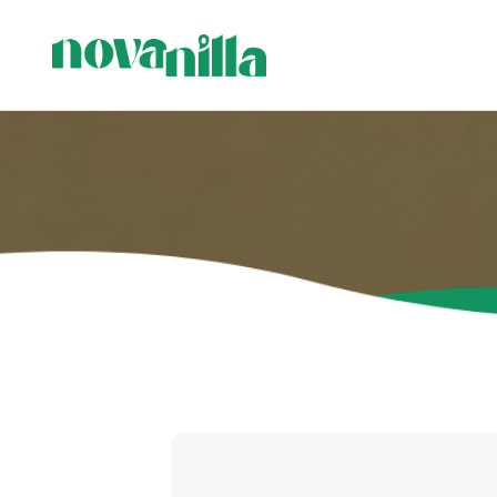
Visi produ
Sveces me
Sveces ģi
Stāvsvece
sveces
Svečturi 