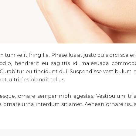
lem tum velit fringilla. Phasellus at justo quis orci sce
odio, hendrerit eu sagittis id, malesuada commod
s. Curabitur eu tincidunt dui. Suspendisse vestibulum 
t, ultricies blandit tellus.
ntesque, ornare semper nibh egestas. Vestibulum tri
ornare urna interdum sit amet. Aenean ornare risus n