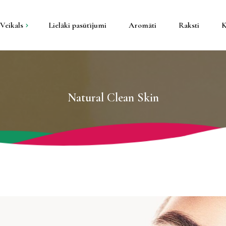
Veikals
Lielāki pasūtījumi
Aromāti
Raksti
K
kti
tāla konteineros
Natural Clean Skin
pša konteineros
s un galda
un sveču trauki