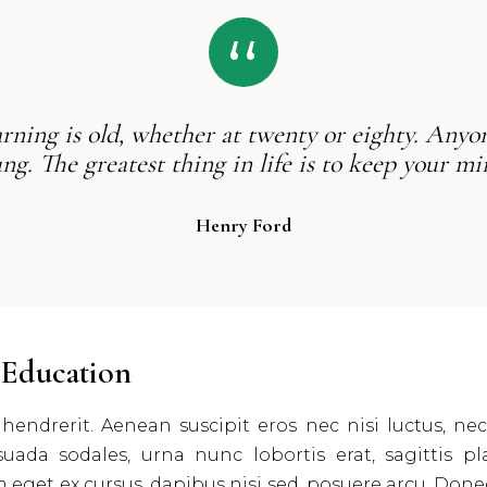
rning is old, whether at twenty or eighty. Anyo
ung. The greatest thing in life is to keep your m
Henry Ford
 Education
endrerit. Aenean suscipit eros nec nisi luctus, nec fi
suada sodales, urna nunc lobortis erat, sagittis pl
m eget ex cursus, dapibus nisi sed, posuere arcu. Done