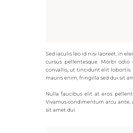
Sed iaculis leo id nisi laoreet, in e
cursus pellentesque. Morbi odio 
convallis, ut tincidunt elit loborti
mauris enim, fringilla sed dui sit ame
Nulla faucibus elit at eros pelle
Vivamus condimentum arcu ante, a 
sit amet dui.