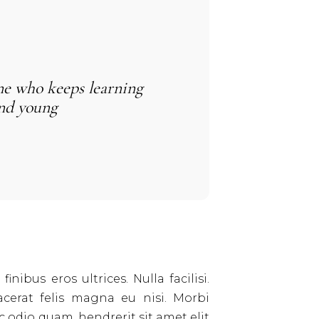
ne who keeps learning
ind young
nibus eros ultrices. Nulla facilisi.
acerat felis magna eu nisi. Morbi
c odio quam, hendrerit sit amet elit