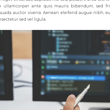
oin ullamcorper ante quis mauris bibendum, sed fr
lesuada auctor viverra. Aenean eleifend augue nibh,
ectetur sed vel ligula.