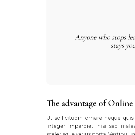
Anyone who stops lea
stays yo
The advantage of Online
Ut sollicitudin ornare neque quis h
Integer imperdiet, nisi sed male
scelerisque varius porta. Vestibulu