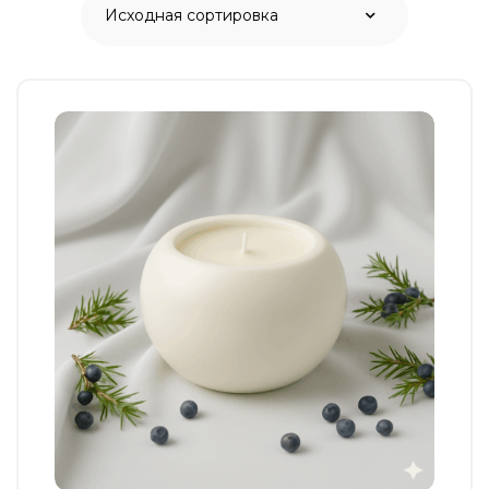
Этот
товар
имеет
несколько
вариаций.
Опции
можно
выбрать
на
странице
товара.