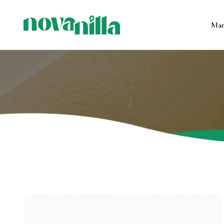
Маг
Все продукт
Контейнерны
Формовые с
Подсвечник