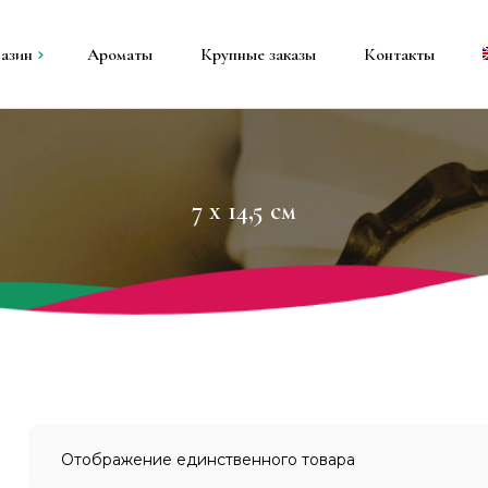
азин
Ароматы
Крупные заказы
Контакты
ы
е свечи
7 x 14,5 см
вечи
и
Отображение единственного товара