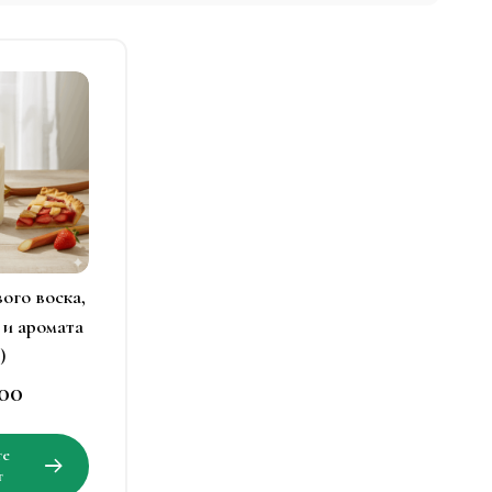
тот
овар
меет
есколько
ариаций.
Опции
можно
ыбрать
вого воска,
а
 и аромата
транице
)
овара.
.00
Этот
те
товар
т