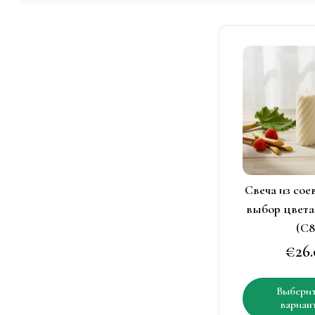
Э
т
и
н
в
в
Свеча из сое
н
выбор цвета
с
(C8
т
€
26
Выбери
вариан