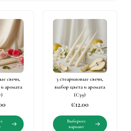
тот
Этот
овар
товар
меет
имеет
есколько
несколько
ариаций.
вариаций.
Опции
Опции
можно
можно
ыбрать
выбрать
ые свечи,
3 стеариновые свечи,
а
на
 и аромата
выбор цвета и аромата
транице
странице
7)
(C39)
овара.
товара.
.00
€
12.00
Этот
Этот
те
Выберите
товар
товар
т
вариант