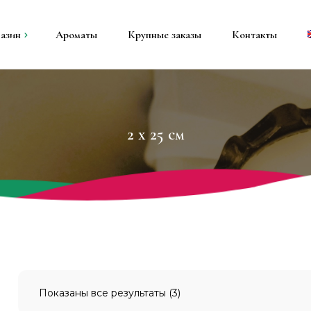
азин
Ароматы
Крупные заказы
Контакты
ы
е свечи
2 x 25 см
вечи
и
Показаны все результаты (3)