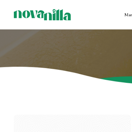
Маг
Все продукт
Контейнерны
Формовые с
Подсвечник