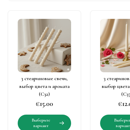
Этот
Э
товар
т
имеет
и
несколько
н
вариаций.
в
Опции
можно
выбрать
в
3 стеариновые свечи,
3 стеаринов
на
н
выбор цвета и аромата
выбор цвета
странице
с
(C32)
(C3
товара.
т
€
15.00
€
12
Этот
Выберите
Выбери
товар
вариант
вариан