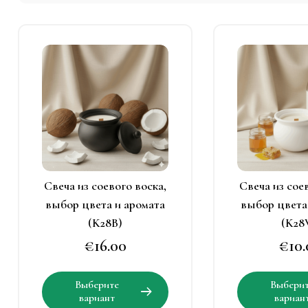
Этот
Э
товар
т
имеет
и
несколько
н
вариаций.
в
Опции
можно
выбрать
в
Свеча из соевого воска,
Свеча из сое
на
н
выбор цвета и аромата
выбор цвета
странице
с
(K28B)
(K28
товара.
т
€
16.00
€
10
Этот
Выберите
Выбери
товар
вариант
вариан