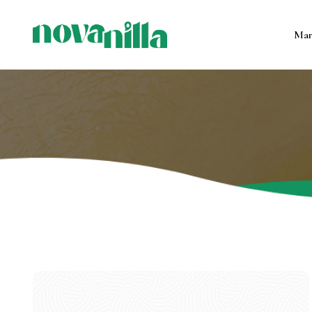
Маг
Все продукт
Контейнерны
Формовые с
Подсвечник