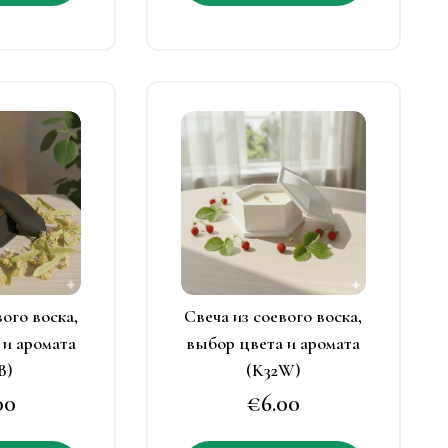
имеет
имеет
несколько
нескольк
вариаций.
вариаций
Опции
Опции
можно
можно
тот
Этот
выбрать
выбрать
овар
товар
на
на
меет
имеет
странице
странице
есколько
несколько
товара.
товара.
ариаций.
вариаций.
Опции
Опции
можно
можно
ыбрать
выбрать
вого воска,
Свеча из соевого воска,
а
на
 и аромата
выбор цвета и аромата
транице
странице
B)
(K32W)
овара.
товара.
00
€
6.00
Этот
Этот