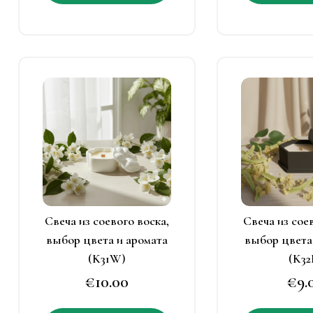
имеет
несколько
вариаций.
Опции
можно
Этот
Э
выбрать
товар
т
на
имеет
и
странице
несколько
н
товара.
вариаций.
в
Опции
можно
выбрать
в
Свеча из соевого воска,
Свеча из сое
на
н
выбор цвета и аромата
выбор цвета
странице
с
(K31W)
(K32
товара.
т
€
10.00
€
9.
Этот