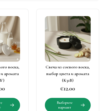
тот
Этот
овар
товар
меет
имеет
есколько
несколько
ариаций.
вариаций.
Опции
Опции
можно
можно
ыбрать
выбрать
вого воска,
Свеча из соевого воска,
а
на
 и аромата
выбор цвета и аромата
транице
странице
W)
(K31B)
овара.
товара.
.00
€
12.00
Этот
Этот
те
Выберите
товар
товар
т
вариант