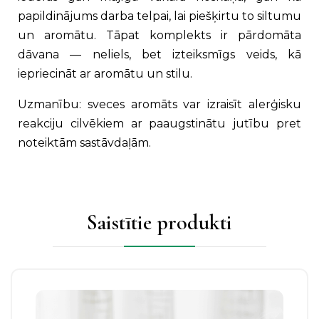
papildinājums darba telpai, lai piešķirtu to siltumu
un aromātu. Tāpat komplekts ir pārdomāta
dāvana — neliels, bet izteiksmīgs veids, kā
iepriecināt ar aromātu un stilu.
Uzmanību: sveces aromāts var izraisīt alerģisku
reakciju cilvēkiem ar paaugstinātu jutību pret
noteiktām sastāvdaļām.
Saistītie produkti
Šim
produktam