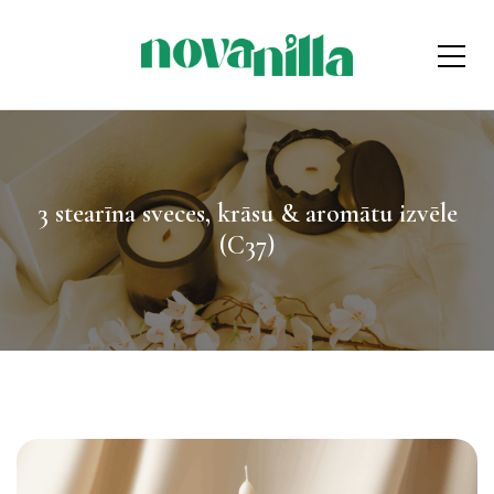
3 stearīna sveces, krāsu & aromātu izvēle
(C37)