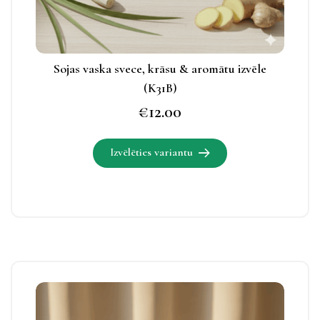
Sojas vaska svece, krāsu & aromātu izvēle
(K31B)
€
12.00
Izvēlēties variantu
Šim
produktam
ir
vairāki
varianti.
Izvēles
Šim
iespējas
produktam