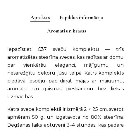
aromātu
izvēle
Apraksts
Papildus informācija
(C37)
quantity
Aromāti un krāsas
Iepazīstiet C37 sveču komplektu — trīs
aromatizētas stearīna sveces, kas radītas ar domu
par vienkāršu eleganci, mājīgumu un
nesarežģītu dekoru jūsu telpā. Katrs komplekts
piedāvā iespēju papildināt mājas ar maigumu,
aromātu un gaismas pieskārienu bez liekas
uzmācības.
Katra svece komplektā ir izmērā 2 × 25 cm, sverot
apmēram 50 g, un izgatavota no 80% stearīna.
Degšanas laiks aptuveni 3–4 stundas, kas padara