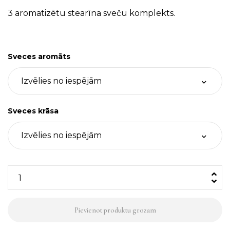
3 aromatizētu stearīna sveču komplekts.
Sveces aromāts
Sveces krāsa
3
stearīna
sveces,
Pievienot produktu grozam
krāsu
&