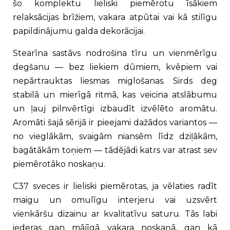
šo komplektu lieliski piemērotu īsākiem
relaksācijas brīžiem, vakara atpūtai vai kā stilīgu
papildinājumu galda dekorācijai.
Stearīna sastāvs nodrošina tīru un vienmērīgu
degšanu — bez liekiem dūmiem, kvēpiem vai
nepārtrauktas liesmas miglošanas. Sirds deg
stabilā un mierīgā ritmā, kas veicina atslābumu
un ļauj pilnvērtīgi izbaudīt izvēlēto aromātu.
Aromāti šajā sērijā ir pieejami dažādos variantos —
no vieglākām, svaigām niansēm līdz dziļākām,
bagātākām toņiem — tādējādi katrs var atrast sev
piemērotāko noskaņu.
C37 sveces ir lieliski piemērotas, ja vēlaties radīt
maigu un omulīgu interjeru vai uzsvērt
vienkāršu dizainu ar kvalitatīvu saturu. Tās labi
iederas gan mājīgā vakara noskaņā, gan kā