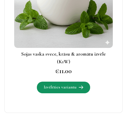
apskatāmas
produkta
lapā.
Sojas vaska svece, krāsu & aromātu izvēle
(K1W)
€
11.00
Izvēlēties variantu
Šim
produktam
ir