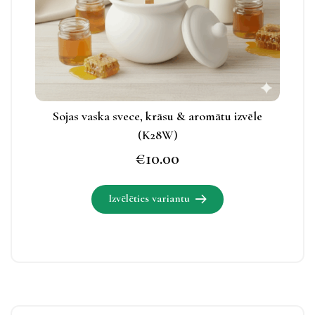
produkta
lapā.
Sojas vaska svece, krāsu & aromātu izvēle
(K28W)
€
10.00
Izvēlēties variantu
Šim
produktam
ir
vairāki