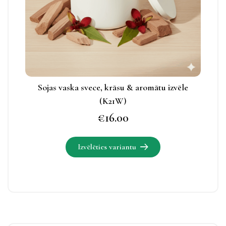
apskatāmas
produkta
lapā.
Sojas vaska svece, krāsu & aromātu izvēle
(K21W)
€
16.00
Izvēlēties variantu
Šim
produktam
ir
vairāki