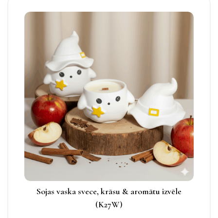
varianti.
Izvēles
Šim
iespējas
produktam
apskatāmas
ir
produkta
vairāki
lapā.
varianti.
Izvēles
iespējas
apskatāmas
produkta
lapā.
Sojas vaska svece, krāsu & aromātu izvēle
(K27W)