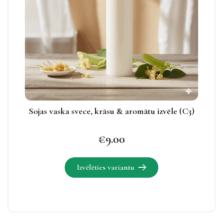
Izvēles
iespējas
apskatāmas
produkta
lapā.
Sojas vaska svece, krāsu & aromātu izvēle (C3)
€
9.00
Izvēlēties variantu
Šim
produktam