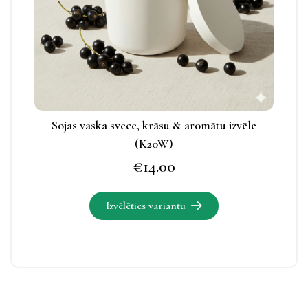
apskatāmas
produkta
lapā.
Sojas vaska svece, krāsu & aromātu izvēle
(K20W)
€
14.00
Izvēlēties variantu
Šim
produktam
ir
vairāki