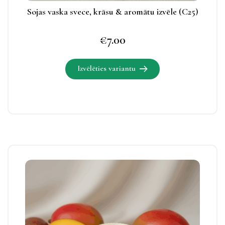
Sojas vaska svece, krāsu & aromātu izvēle (C25)
€
7.00
Izvēlēties variantu
Šim
produktam
ir
vairāki
varianti.
Izvēles
Šim
iespējas
produktam
apskatāmas
ir
produkta
vairāki
lapā.
varianti.