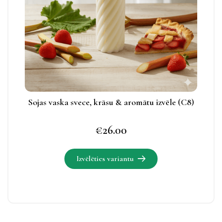
iespējas
apskatāmas
produkta
lapā.
Sojas vaska svece, krāsu & aromātu izvēle (C8)
€
26.00
Izvēlēties variantu
Šim
produktam
ir