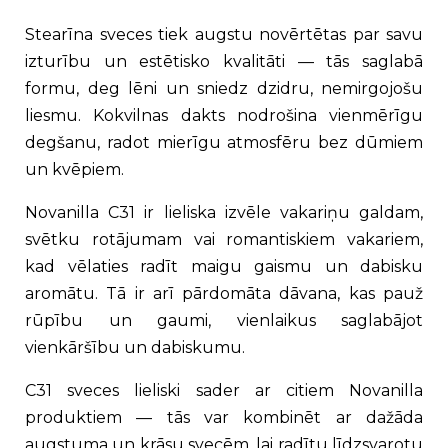
Stearīna sveces tiek augstu novērtētas par savu
izturību un estētisko kvalitāti — tās saglabā
formu, deg lēni un sniedz dzidru, nemirgojošu
liesmu. Kokvilnas dakts nodrošina vienmērīgu
degšanu, radot mierīgu atmosfēru bez dūmiem
un kvēpiem.
Novanilla C31 ir lieliska izvēle vakariņu galdam,
svētku rotājumam vai romantiskiem vakariem,
kad vēlaties radīt maigu gaismu un dabisku
aromātu. Tā ir arī pārdomāta dāvana, kas pauž
rūpību un gaumi, vienlaikus saglabājot
vienkāršību un dabiskumu.
C31 sveces lieliski sader ar citiem Novanilla
produktiem — tās var kombinēt ar dažāda
augstuma un krāsu svecēm, lai radītu līdzsvarotu