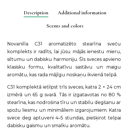
scent
options
Description
Additional information
(C31)
quantity
Scents and colors
Novanilla C31 aromatizēto stearīna sveču
komplekts ir radīts, lai jūsu mājās ienestu mieru,
siltumu un dabisku harmoniju. Šīs sveces apvieno
klasisku formu, kvalitatīvu sastāvu un maigu
aromātu, kas rada mājīgu noskaņu ikvienā telpā.
C31 komplektā ietilpst trīs sveces, katra 2 × 24 cm
izmērā un 65 g svarā. Tās ir izgatavotas no 80 %
stearīna, kas nodrošina tīru un stabilu degšanu ar
spožu liesmu un minimāliem izgarojumiem. Katra
svece deg aptuveni 4–5 stundas, piešķirot telpai
dabisku gaismu un smalku aromātu.