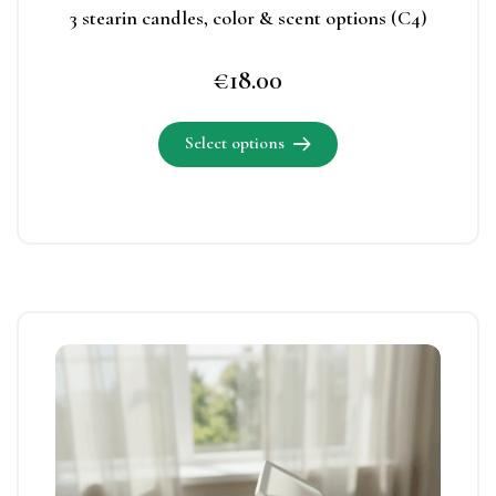
page
3 stearin candles, color & scent options (C4)
€
18.00
Select options
This
product
has
multiple
variants.
The
This
options
product
may
has
be
multiple
chosen
variants.