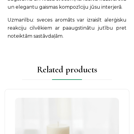
un elegantu gaismas kompozīciju jūsu interjerā.
Uzmanību: sveces aromāts var izraisīt alerģisku
reakciju cilvēkiem ar paaugstinātu jutību pret
noteiktām sastāvdaļām.
Related products
This
product
has
multiple