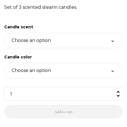
Set of 3 scented stearin candles.
Candle scent
Candle color
3
stearin
candles,
Add to cart
color
&