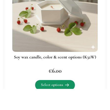
on
The
the
options
product
may
page
be
chosen
on
the
product
page
Soy wax candle, color & scent options (K32W)
€
6.00
Select options
This
product